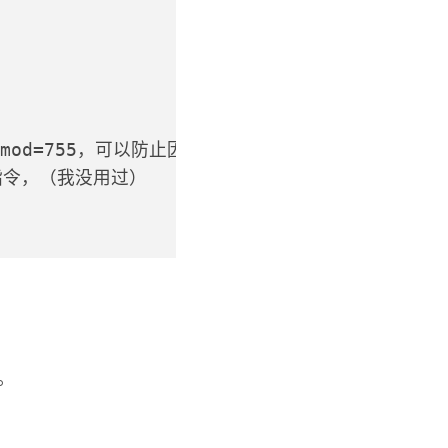
/
 --chmod=755，可以防止因为权限问题导致访问出现问题，
行的指令，（我没用过）
。