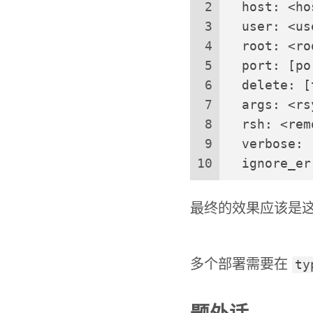
2
  host: <
3
  user: <
4
  root: <r
5
  port: [p
6
  delete:
7
  args: 
8
  rsh: <
9
  verbose
10
  ignore_
最终的效果应该是
多个部署需要在
ty