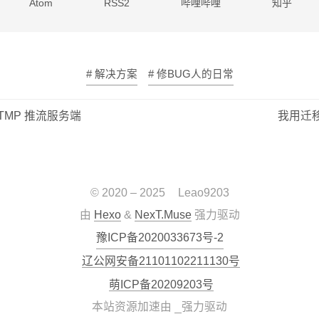
Atom
RSS2
哔哩哔哩
知乎
# 解决方案
# 修BUG人的日常
RTMP 推流服务端
我用迁
© 2020 –
2025
Leao9203
由
Hexo
&
NexT.Muse
强力驱动
豫ICP备2020033673号-2
辽公网安备21101102211130号
萌ICP备20209203号
本站资源加速由
强力驱动